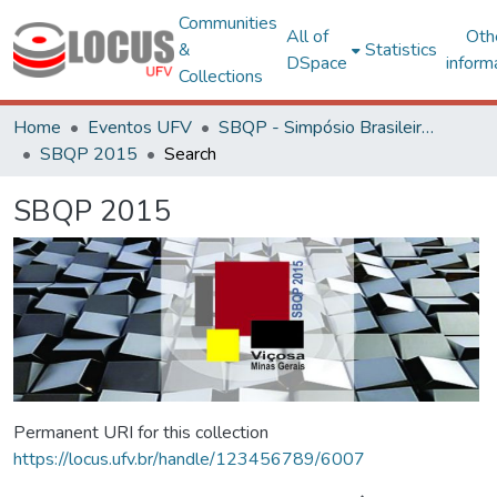
Communities
All of
Oth
&
Statistics
DSpace
inform
Collections
Home
Eventos UFV
SBQP - Simpósio Brasileiro de Qualidade do Projeto no Ambiente Construído
SBQP 2015
Search
SBQP 2015
Permanent URI for this collection
https://locus.ufv.br/handle/123456789/6007