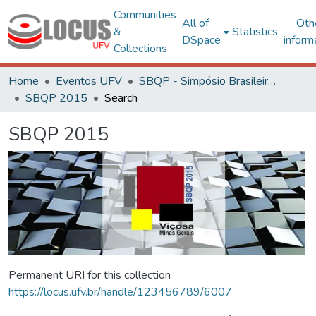
Communities
All of
Oth
&
Statistics
DSpace
inform
Collections
Home
Eventos UFV
SBQP - Simpósio Brasileiro de Qualidade do Projeto no Ambiente Construído
SBQP 2015
Search
SBQP 2015
Permanent URI for this collection
https://locus.ufv.br/handle/123456789/6007