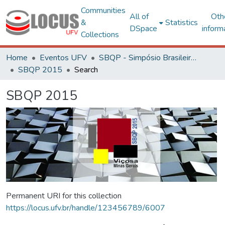
Communities
All of
Oth
&
Statistics
DSpace
inform
Collections
Home
Eventos UFV
SBQP - Simpósio Brasileiro de Qualidade do Projeto no Ambiente Construído
SBQP 2015
Search
SBQP 2015
Permanent URI for this collection
https://locus.ufv.br/handle/123456789/6007