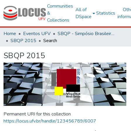
Communities
All of
Oth
&
Statistics
DSpace
inform
Collections
Home
Eventos UFV
SBQP - Simpósio Brasileiro de Qualidade do Projeto no Ambiente Construído
SBQP 2015
Search
SBQP 2015
Permanent URI for this collection
https://locus.ufv.br/handle/123456789/6007