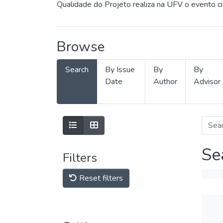
Qualidade do Projeto realiza na UFV o evento c
Browse
Search
By Issue
By
By
Date
Author
Advisor
Se
Filters
Reset filters