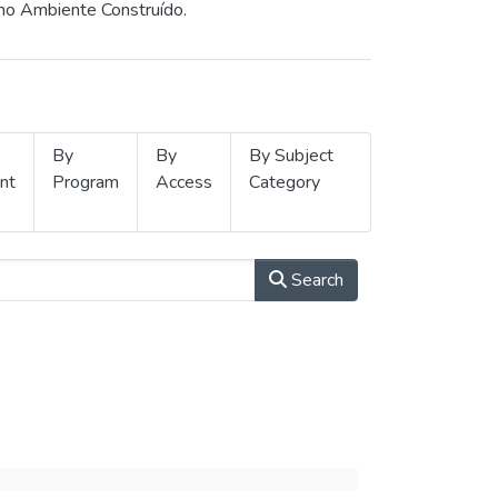
 no Ambiente Construído.
By
By
By Subject
nt
Program
Access
Category
Search