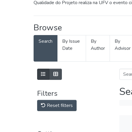
Qualidade do Projeto realiza na UFV o evento c
Browse
Search
By Issue
By
By
Date
Author
Advisor
Se
Filters
Reset filters