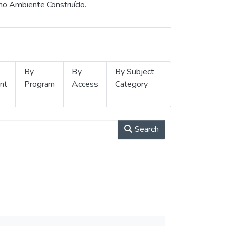
 no Ambiente Construído.
By
By
By Subject
nt
Program
Access
Category
Search