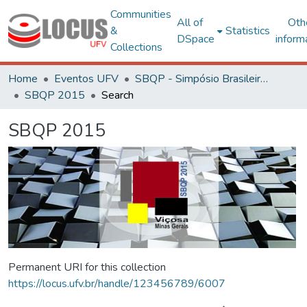
Communities
All of
Oth
&
Statistics
DSpace
inform
Collections
Home
Eventos UFV
SBQP - Simpósio Brasileiro de Qualidade do Projeto no Ambiente Construído
SBQP 2015
Search
SBQP 2015
Permanent URI for this collection
https://locus.ufv.br/handle/123456789/6007