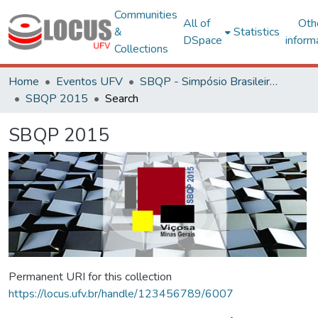
Communities
All of
Oth
&
Statistics
DSpace
inform
Collections
Home
Eventos UFV
SBQP - Simpósio Brasileiro de Qualidade do Projeto no Ambiente Construído
SBQP 2015
Search
SBQP 2015
Permanent URI for this collection
https://locus.ufv.br/handle/123456789/6007