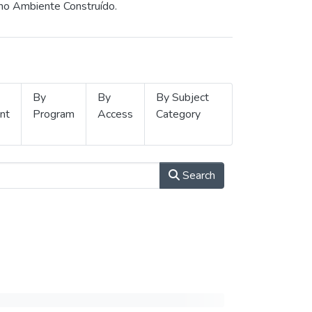
 no Ambiente Construído.
By
By
By Subject
nt
Program
Access
Category
Search