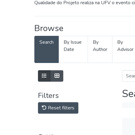
Qualidade do Projeto realiza na UFV o evento c
Browse
Search
By Issue
By
By
Date
Author
Advisor
Se
Filters
Reset filters