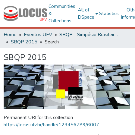
Communities
All of
Oth
&
Statistics
DSpace
inform
Collections
Home
Eventos UFV
SBQP - Simpósio Brasileiro de Qualidade do Projeto no Ambiente Construído
SBQP 2015
Search
SBQP 2015
Permanent URI for this collection
https://locus.ufv.br/handle/123456789/6007