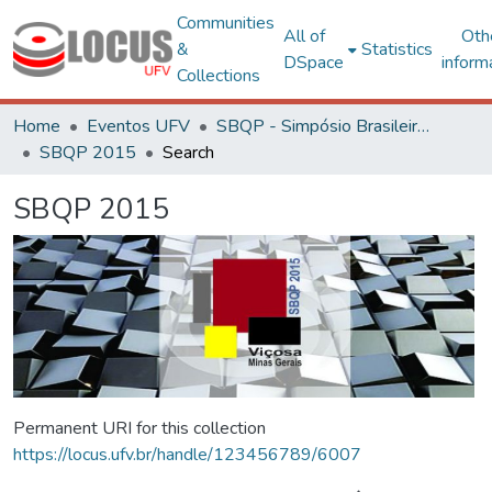
Communities
All of
Oth
&
Statistics
DSpace
inform
Collections
Home
Eventos UFV
SBQP - Simpósio Brasileiro de Qualidade do Projeto no Ambiente Construído
SBQP 2015
Search
SBQP 2015
Permanent URI for this collection
https://locus.ufv.br/handle/123456789/6007