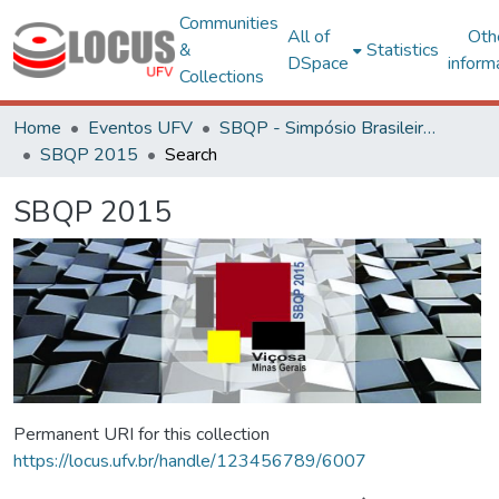
Communities
All of
Oth
&
Statistics
DSpace
inform
Collections
Home
Eventos UFV
SBQP - Simpósio Brasileiro de Qualidade do Projeto no Ambiente Construído
SBQP 2015
Search
SBQP 2015
Permanent URI for this collection
https://locus.ufv.br/handle/123456789/6007