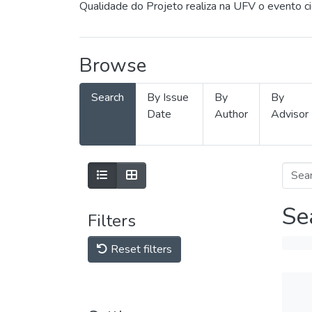
Qualidade do Projeto realiza na UFV o evento c
Browse
Search
By Issue
By
By
Date
Author
Advisor
Se
Filters
Reset filters