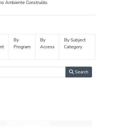
 no Ambiente Construído.
By
By
By Subject
nt
Program
Access
Category
Search