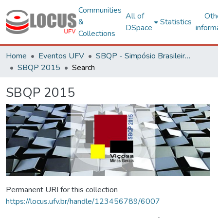
Communities
All of
Oth
&
Statistics
DSpace
inform
Collections
Home
Eventos UFV
SBQP - Simpósio Brasileiro de Qualidade do Projeto no Ambiente Construído
SBQP 2015
Search
SBQP 2015
Permanent URI for this collection
https://locus.ufv.br/handle/123456789/6007