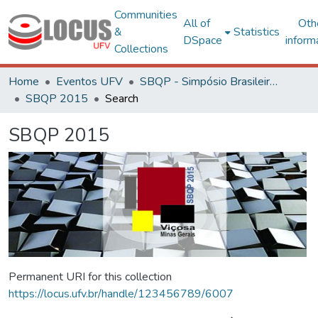
Communities
All of
Oth
&
Statistics
DSpace
inform
Collections
Home
Eventos UFV
SBQP - Simpósio Brasileiro de Qualidade do Projeto no Ambiente Construído
SBQP 2015
Search
SBQP 2015
Permanent URI for this collection
https://locus.ufv.br/handle/123456789/6007