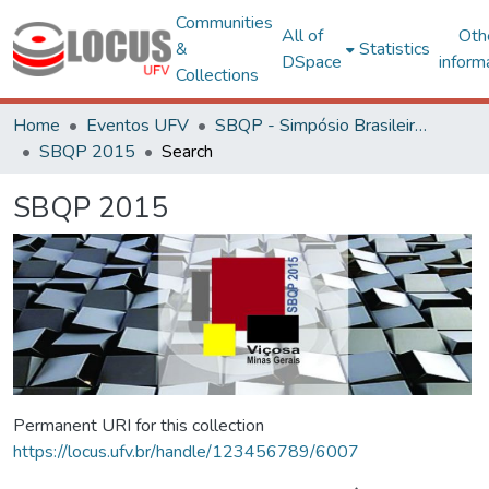
Communities
All of
Oth
&
Statistics
DSpace
inform
Collections
Home
Eventos UFV
SBQP - Simpósio Brasileiro de Qualidade do Projeto no Ambiente Construído
SBQP 2015
Search
SBQP 2015
Permanent URI for this collection
https://locus.ufv.br/handle/123456789/6007