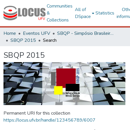
Communities
All of
Oth
&
Statistics
DSpace
inform
Collections
Home
Eventos UFV
SBQP - Simpósio Brasileiro de Qualidade do Projeto no Ambiente Construído
SBQP 2015
Search
SBQP 2015
Permanent URI for this collection
https://locus.ufv.br/handle/123456789/6007