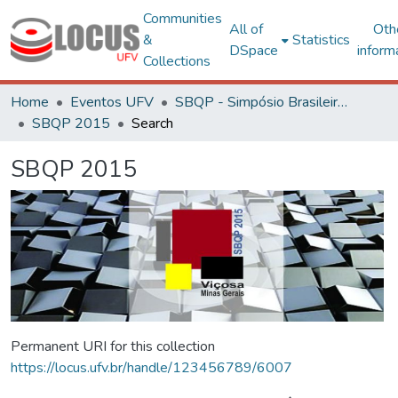
Communities
All of
Oth
&
Statistics
DSpace
inform
Collections
Home
Eventos UFV
SBQP - Simpósio Brasileiro de Qualidade do Projeto no Ambiente Construído
SBQP 2015
Search
SBQP 2015
Permanent URI for this collection
https://locus.ufv.br/handle/123456789/6007