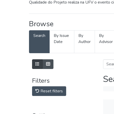
Qualidade do Projeto realiza na UFV o evento c
Browse
Search
By Issue
By
By
Date
Author
Advisor
Se
Filters
Reset filters