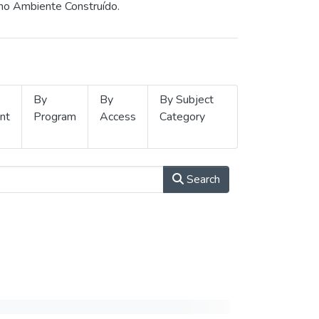
 no Ambiente Construído.
By
By
By Subject
nt
Program
Access
Category
Search