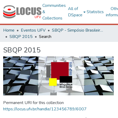
Communities
All of
Oth
&
Statistics
DSpace
inform
Collections
Home
Eventos UFV
SBQP - Simpósio Brasileiro de Qualidade do Projeto no Ambiente Construído
SBQP 2015
Search
SBQP 2015
Permanent URI for this collection
https://locus.ufv.br/handle/123456789/6007