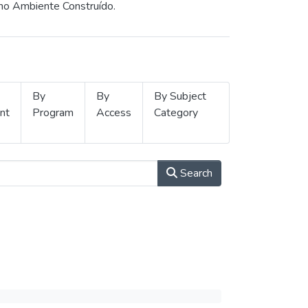
 no Ambiente Construído.
By
By
By Subject
nt
Program
Access
Category
Search