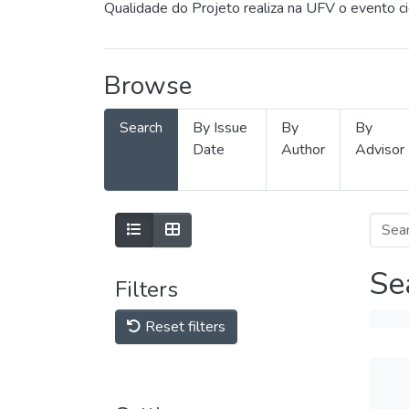
Qualidade do Projeto realiza na UFV o evento c
Browse
Search
By Issue
By
By
Date
Author
Advisor
Se
Filters
Reset filters