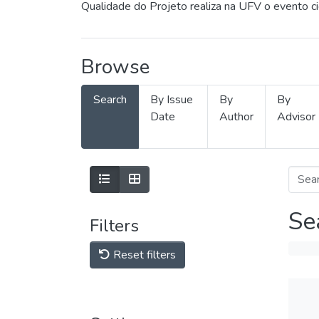
Qualidade do Projeto realiza na UFV o evento c
Browse
Search
By Issue
By
By
Date
Author
Advisor
Se
Filters
Reset filters