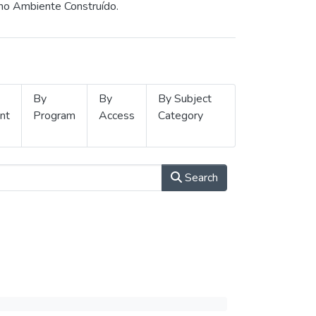
 no Ambiente Construído.
By
By
By Subject
nt
Program
Access
Category
Search