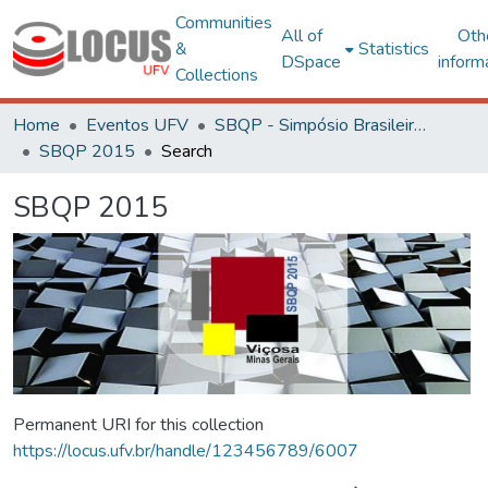
Communities
All of
Oth
&
Statistics
DSpace
inform
Collections
Home
Eventos UFV
SBQP - Simpósio Brasileiro de Qualidade do Projeto no Ambiente Construído
SBQP 2015
Search
SBQP 2015
Permanent URI for this collection
https://locus.ufv.br/handle/123456789/6007