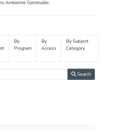
 no Ambiente Construído.
By
By
By Subject
nt
Program
Access
Category
Search