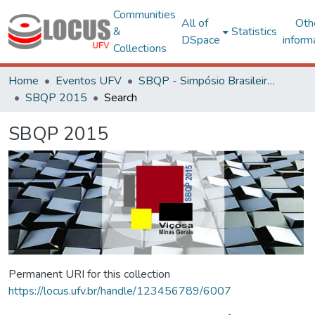
Communities
All of
Oth
&
Statistics
DSpace
inform
Collections
Home
Eventos UFV
SBQP - Simpósio Brasileiro de Qualidade do Projeto no Ambiente Construído
SBQP 2015
Search
SBQP 2015
Permanent URI for this collection
https://locus.ufv.br/handle/123456789/6007