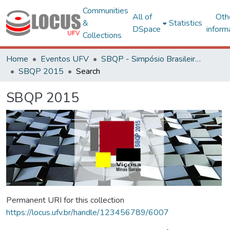
Communities
All of
Oth
&
Statistics
DSpace
inform
Collections
Home
Eventos UFV
SBQP - Simpósio Brasileiro de Qualidade do Projeto no Ambiente Construído
SBQP 2015
Search
SBQP 2015
Permanent URI for this collection
https://locus.ufv.br/handle/123456789/6007