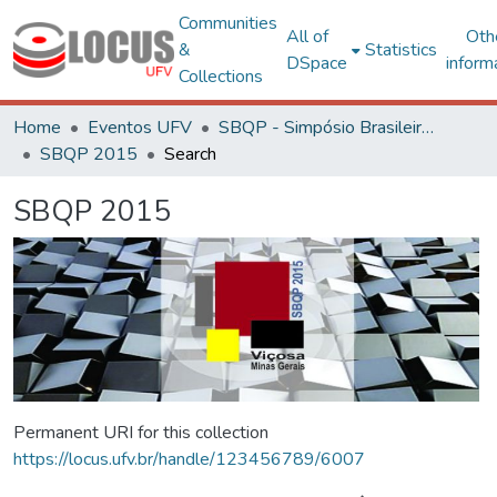
Communities
All of
Oth
&
Statistics
DSpace
inform
Collections
Home
Eventos UFV
SBQP - Simpósio Brasileiro de Qualidade do Projeto no Ambiente Construído
SBQP 2015
Search
SBQP 2015
Permanent URI for this collection
https://locus.ufv.br/handle/123456789/6007