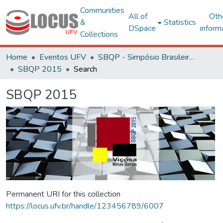
Communities
All of
Oth
&
Statistics
DSpace
inform
Collections
Home
Eventos UFV
SBQP - Simpósio Brasileiro de Qualidade do Projeto no Ambiente Construído
SBQP 2015
Search
SBQP 2015
Permanent URI for this collection
https://locus.ufv.br/handle/123456789/6007