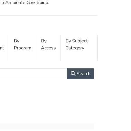
 no Ambiente Construído.
By
By
By Subject
nt
Program
Access
Category
Search