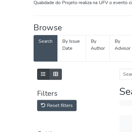
Qualidade do Projeto realiza na UFV o evento c
Browse
Search
By Issue
By
By
Date
Author
Advisor
Se
Filters
Reset filters