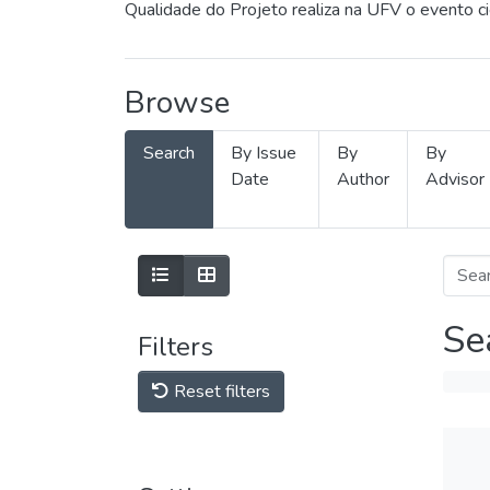
Qualidade do Projeto realiza na UFV o evento c
Browse
Search
By Issue
By
By
Date
Author
Advisor
Se
Filters
Reset filters