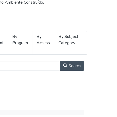
 no Ambiente Construído.
By
By
By Subject
nt
Program
Access
Category
Search