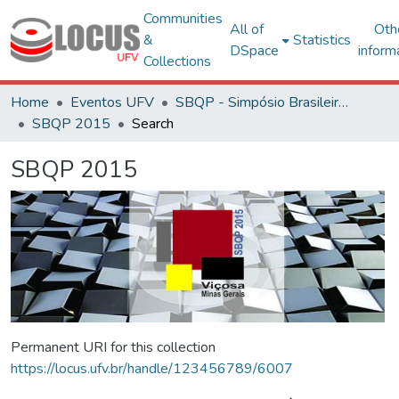
Communities
All of
Oth
&
Statistics
DSpace
inform
Collections
Home
Eventos UFV
SBQP - Simpósio Brasileiro de Qualidade do Projeto no Ambiente Construído
SBQP 2015
Search
SBQP 2015
Permanent URI for this collection
https://locus.ufv.br/handle/123456789/6007