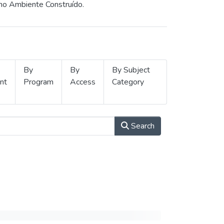
 no Ambiente Construído.
By
By
By Subject
nt
Program
Access
Category
Search