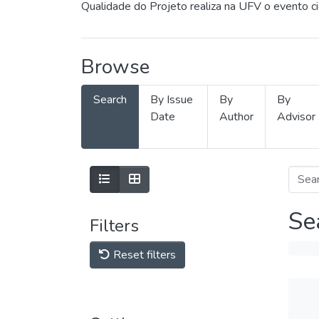
Qualidade do Projeto realiza na UFV o evento c
Browse
Search
By Issue
By
By
Date
Author
Advisor
Se
Filters
Reset filters