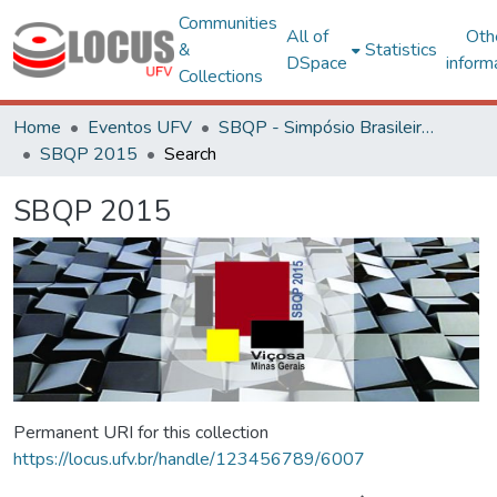
Communities
All of
Oth
&
Statistics
DSpace
inform
Collections
Home
Eventos UFV
SBQP - Simpósio Brasileiro de Qualidade do Projeto no Ambiente Construído
SBQP 2015
Search
SBQP 2015
Permanent URI for this collection
https://locus.ufv.br/handle/123456789/6007