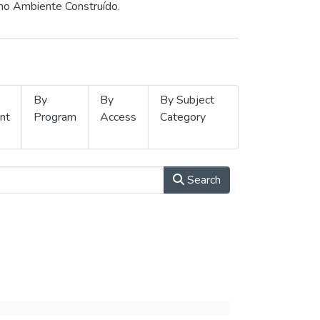
 no Ambiente Construído.
By
By
By Subject
nt
Program
Access
Category
Search