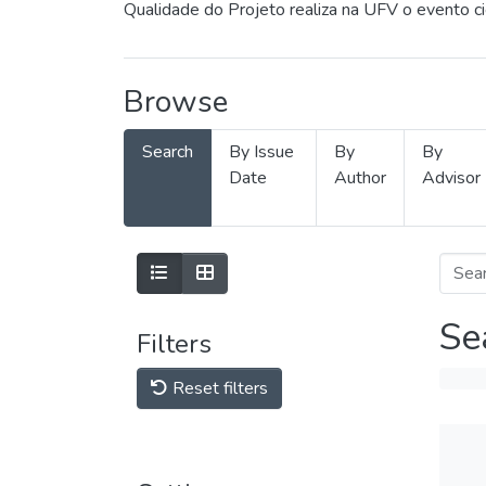
Qualidade do Projeto realiza na UFV o evento c
Browse
Search
By Issue
By
By
Date
Author
Advisor
Se
Filters
Reset filters