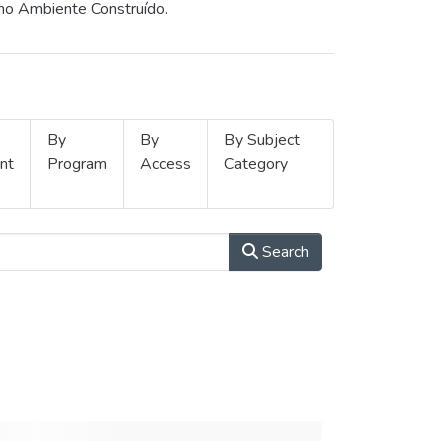
 no Ambiente Construído.
By
By
By Subject
nt
Program
Access
Category
Search