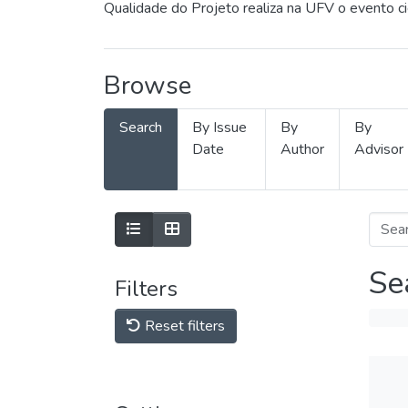
Qualidade do Projeto realiza na UFV o evento c
Browse
Search
By Issue
By
By
Date
Author
Advisor
Se
Filters
Reset filters