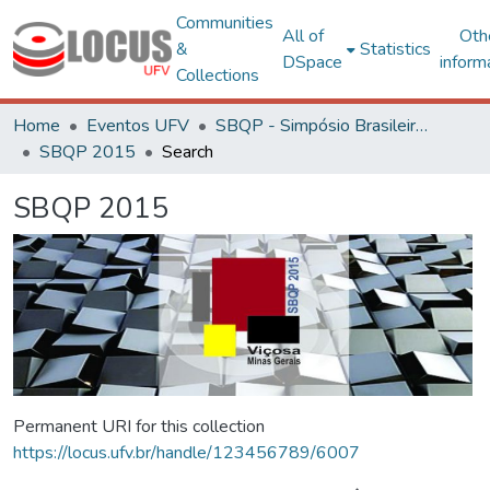
Communities
All of
Oth
&
Statistics
DSpace
inform
Collections
Home
Eventos UFV
SBQP - Simpósio Brasileiro de Qualidade do Projeto no Ambiente Construído
SBQP 2015
Search
SBQP 2015
Permanent URI for this collection
https://locus.ufv.br/handle/123456789/6007