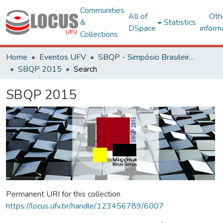
Communities
All of
Oth
&
Statistics
DSpace
inform
Collections
Home
Eventos UFV
SBQP - Simpósio Brasileiro de Qualidade do Projeto no Ambiente Construído
SBQP 2015
Search
SBQP 2015
Permanent URI for this collection
https://locus.ufv.br/handle/123456789/6007