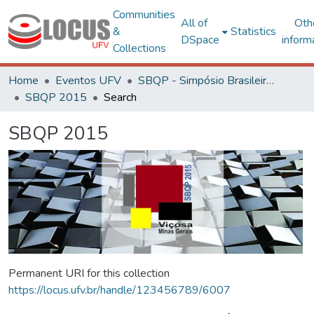
Communities
All of
Oth
&
Statistics
DSpace
inform
Collections
Home
Eventos UFV
SBQP - Simpósio Brasileiro de Qualidade do Projeto no Ambiente Construído
SBQP 2015
Search
SBQP 2015
Permanent URI for this collection
https://locus.ufv.br/handle/123456789/6007