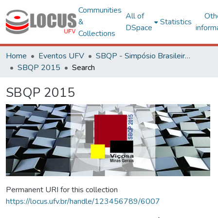
Communities
All of
Oth
&
Statistics
DSpace
inform
Collections
Home
Eventos UFV
SBQP - Simpósio Brasileiro de Qualidade do Projeto no Ambiente Construído
SBQP 2015
Search
SBQP 2015
Permanent URI for this collection
https://locus.ufv.br/handle/123456789/6007