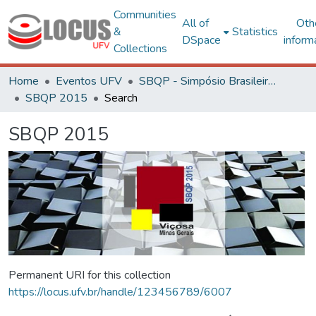
Communities
All of
Oth
&
Statistics
DSpace
inform
Collections
Home
Eventos UFV
SBQP - Simpósio Brasileiro de Qualidade do Projeto no Ambiente Construído
SBQP 2015
Search
SBQP 2015
Permanent URI for this collection
https://locus.ufv.br/handle/123456789/6007