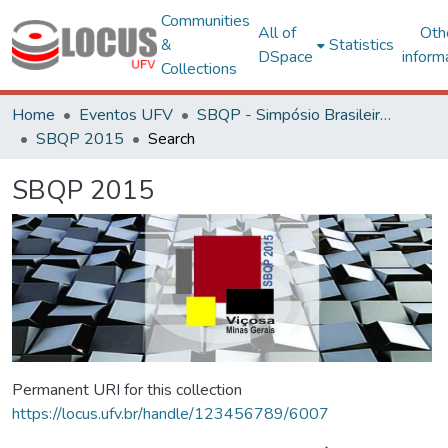
Communities
All of
Oth
&
Statistics
DSpace
inform
Collections
Home
Eventos UFV
SBQP - Simpósio Brasileiro de Qualidade do Projeto no Ambiente Construído
SBQP 2015
Search
SBQP 2015
Permanent URI for this collection
https://locus.ufv.br/handle/123456789/6007