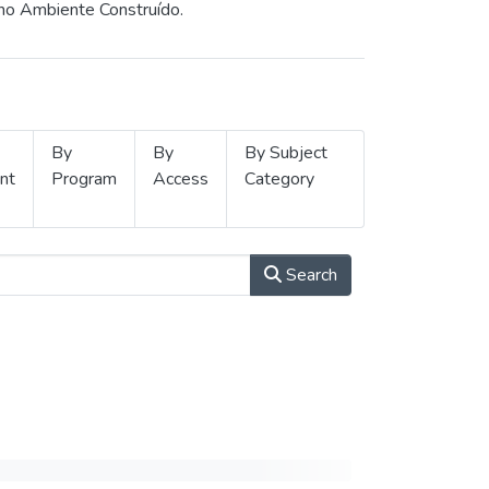
 no Ambiente Construído.
By
By
By Subject
nt
Program
Access
Category
Search