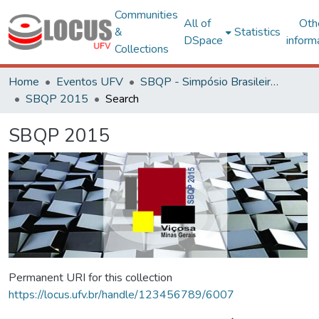
Communities
All of
Oth
&
Statistics
DSpace
inform
Collections
Home
Eventos UFV
SBQP - Simpósio Brasileiro de Qualidade do Projeto no Ambiente Construído
SBQP 2015
Search
SBQP 2015
Permanent URI for this collection
https://locus.ufv.br/handle/123456789/6007