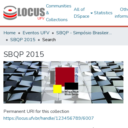
Communities
All of
Oth
&
Statistics
DSpace
inform
Collections
Home
Eventos UFV
SBQP - Simpósio Brasileiro de Qualidade do Projeto no Ambiente Construído
SBQP 2015
Search
SBQP 2015
Permanent URI for this collection
https://locus.ufv.br/handle/123456789/6007