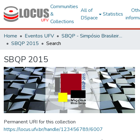
Communities
All of
Oth
&
Statistics
DSpace
inform
Collections
Home
Eventos UFV
SBQP - Simpósio Brasileiro de Qualidade do Projeto no Ambiente Construído
SBQP 2015
Search
SBQP 2015
Permanent URI for this collection
https://locus.ufv.br/handle/123456789/6007