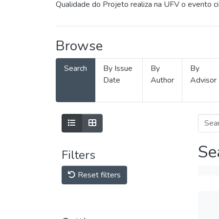
Qualidade do Projeto realiza na UFV o evento c
Browse
Search
By Issue
By
By
Date
Author
Advisor
Se
Filters
Reset filters