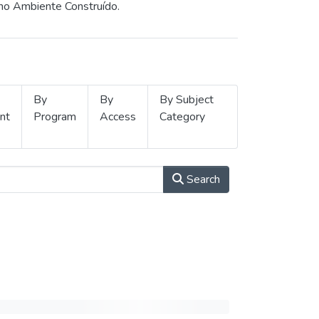
 no Ambiente Construído.
By
By
By Subject
nt
Program
Access
Category
Search