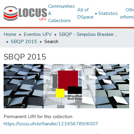
Communities
All of
Oth
&
Statistics
DSpace
inform
Collections
Home
Eventos UFV
SBQP - Simpósio Brasileiro de Qualidade do Projeto no Ambiente Construído
SBQP 2015
Search
SBQP 2015
Permanent URI for this collection
https://locus.ufv.br/handle/123456789/6007