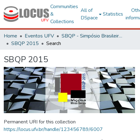
Communities
All of
Oth
&
Statistics
DSpace
inform
Collections
Home
Eventos UFV
SBQP - Simpósio Brasileiro de Qualidade do Projeto no Ambiente Construído
SBQP 2015
Search
SBQP 2015
Permanent URI for this collection
https://locus.ufv.br/handle/123456789/6007