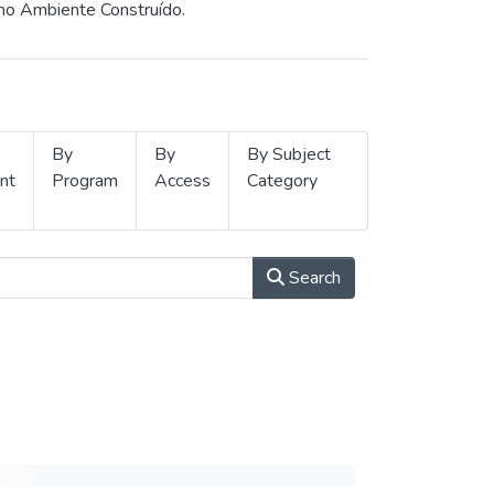
 no Ambiente Construído.
By
By
By Subject
nt
Program
Access
Category
Search