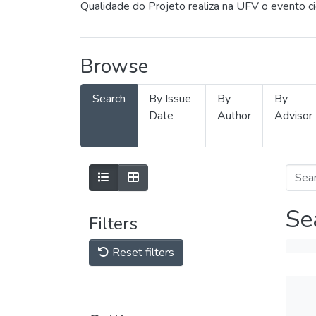
Qualidade do Projeto realiza na UFV o evento c
Browse
Search
By Issue
By
By
Date
Author
Advisor
Se
Filters
Reset filters