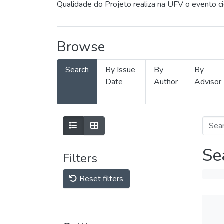
Qualidade do Projeto realiza na UFV o evento c
Browse
Search
By Issue
By
By
Date
Author
Advisor
Se
Filters
Reset filters