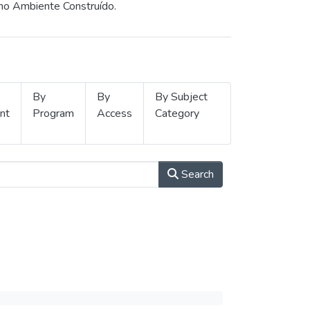
 no Ambiente Construído.
By
By
By Subject
nt
Program
Access
Category
Search